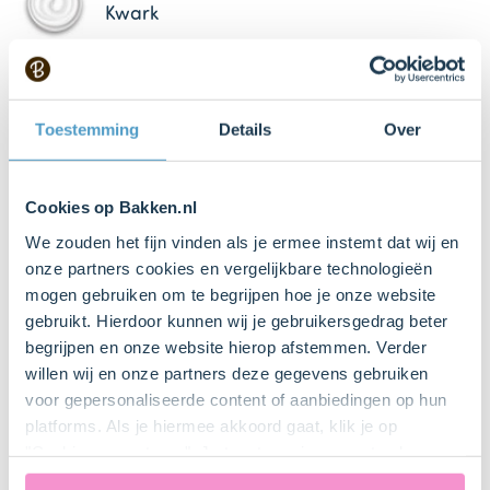
Kwark
4 Stuk(s)
Ei
Toestemming
Details
Over
1 tl (theelepels)
Cookies op Bakken.nl
Bakpoeder
We zouden het fijn vinden als je ermee instemt dat wij en
onze partners cookies en vergelijkbare technologieën
1 tl (theelepels)
mogen gebruiken om te begrijpen hoe je onze website
Vanille extract
gebruikt. Hierdoor kunnen wij je gebruikersgedrag beter
begrijpen en onze website hierop afstemmen. Verder
0.25 tl (theelepels)
willen wij en onze partners deze gegevens gebruiken
Zout
voor gepersonaliseerde content of aanbiedingen op hun
platforms. Als je hiermee akkoord gaat, klik je op
"Cookies accepteren". Je toestemming omvat ook
Keukenspullen
uitdrukkelijk een eventuele gegevensoverdracht naar de