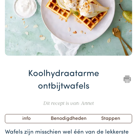
Item
1
Koolhydraatarme
of
1
ontbijtwafels
Dit recept is van: Annet
info
Benodigdheden
Stappen
Wafels zijn misschien wel één van de lekkerste