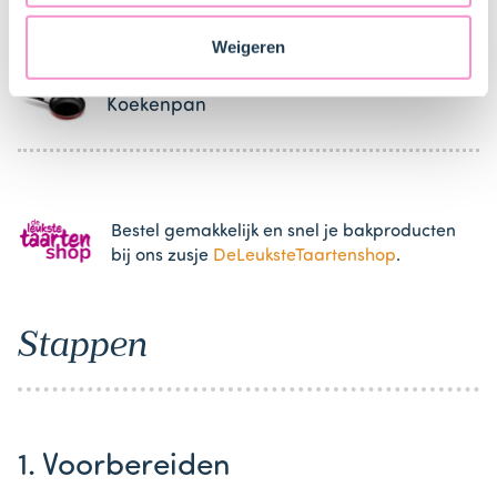
Staten. Je kunt op elk moment van gedachten
Mixer met gardes
veranderen en je toestemming intrekken.
Weigeren
Koekenpan
Bestel gemakkelijk en snel je bakproducten
bij ons zusje
DeLeuksteTaartenshop
.
Stappen
1. Voorbereiden