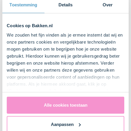
Toestemming
Details
Over
200 g (gram)
Koopmans Pannenkoeken Volkoren
Cookies op Bakken.nl
We zouden het fijn vinden als je ermee instemt dat wij en
900 ml
onze partners cookies en vergelijkbare technologieën
Melk
mogen gebruiken om te begrijpen hoe je onze website
gebruikt. Hierdoor kunnen wij je gebruikersgedrag beter
4 Stuk(s)
begrijpen en onze website hierop afstemmen. Verder
Ei
willen wij en onze partners deze gegevens gebruiken
voor gepersonaliseerde content of aanbiedingen op hun
200 g (gram)
platforms. Als je hiermee akkoord gaat, klik je op
kikkererwtenmeel
"Cookies accepteren". Je toestemming omvat ook
uitdrukkelijk een eventuele gegevensoverdracht naar de
Verenigde Staten in de zin van artikel 49 AVG. Raadpleeg
Alle cookies toestaan
ons
privacybeleid
voor gedetailleerde informatie. Hier
Keukenspullen
vind je ook meer informatie over gegevensoverdracht
Aanpassen
naar technology providers en partners in de Verenigde