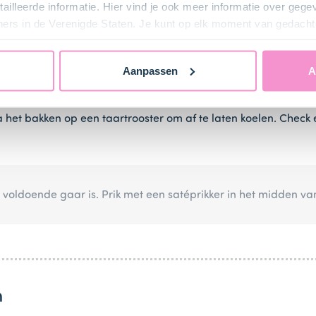
ailleerde informatie. Hier vind je ook meer informatie over geg
ners in de Verenigde Staten. Je kunt op elk moment van gedacht
0 graden). Vet de tulband bakvorm in met bakspray.
Aanpassen
A
er (135 ml)
en
boter (80 g)
in een mengkom, mix dit op lage sn
 het bakken op een taartrooster om af te laten koelen. Check
e voldoende gaar is. Prik met een satéprikker in het midden v
n