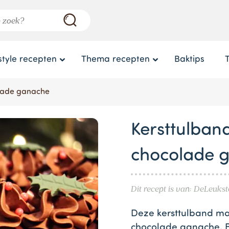
style recepten
Thema recepten
Baktips
olade ganache
Kersttulban
chocolade 
Dit recept is van: DeLeuks
Deze kersttulband ma
chocolade ganache. B