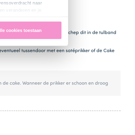
evensoverdracht naar
en veranderen en je
lle cookies toestaan
elheid tot een glad beslag en schep dit in de tulband
 eventueel tussendoor met een satéprikker of de Cake
an de cake. Wanneer de prikker er schoon en droog