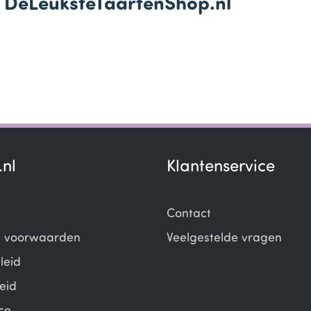
an DeLeuksteTaartenShop.nl
.nl
Klantenservice
Contact
 voorwaarden
Veelgestelde vragen
leid
eid