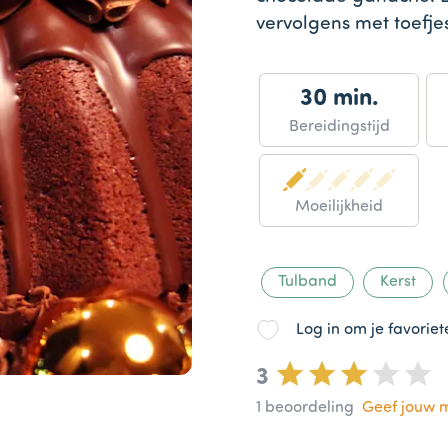
vervolgens met toefjes
30 min.
Bereidingstijd
Moeilijkheid
Tulband
Kerst
Log in om je favorie
3
1
beoordeling
Geef jouw 