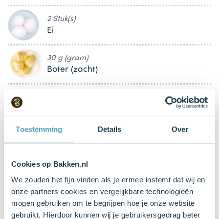
2 Stuk(s)
Ei
30 g (gram)
Boter (zacht)
1 tl (theelepels)
Kaneel
Toestemming
Details
Over
1 tl (theelepels)
Vanille extract
Cookies op Bakken.nl
We zouden het fijn vinden als je ermee instemt dat wij en
60 g (gram)
onze partners cookies en vergelijkbare technologieën
Pecannoten (ongezouten)
mogen gebruiken om te begrijpen hoe je onze website
gebruikt. Hierdoor kunnen wij je gebruikersgedrag beter