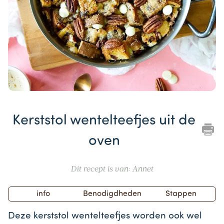
Item
1
Kerststol wentelteefjes uit de
of
1
oven
Dit recept is van: Annet
info
Benodigdheden
Stappen
Deze kerststol wentelteefjes worden ook wel