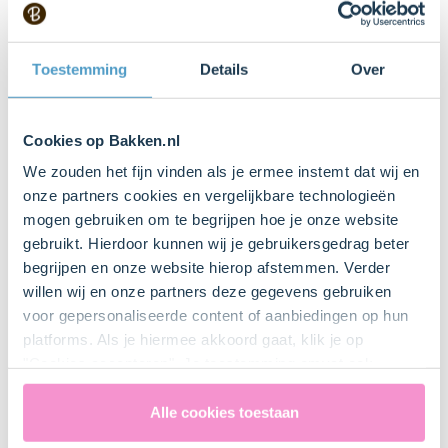
1 Zakje(s)
Dr. Oetker Suiker met Vanillesmaak
Toestemming
Details
Over
Keukenspullen
Cookies op Bakken.nl
We zouden het fijn vinden als je ermee instemt dat wij en
onze partners cookies en vergelijkbare technologieën
Mengkom
mogen gebruiken om te begrijpen hoe je onze website
Bestel dit product online
gebruikt. Hierdoor kunnen wij je gebruikersgedrag beter
begrijpen en onze website hierop afstemmen. Verder
willen wij en onze partners deze gegevens gebruiken
Mixer met gardes
voor gepersonaliseerde content of aanbiedingen op hun
platforms. Als je hiermee akkoord gaat, klik je op
"Cookies accepteren". Je toestemming omvat ook
uitdrukkelijk een eventuele gegevensoverdracht naar de
Bestel gemakkelijk en snel je bakproducten
Verenigde Staten in de zin van artikel 49 AVG. Raadpleeg
Alle cookies toestaan
bij ons zusje
DeLeuksteTaartenshop
.
ons
privacybeleid
voor gedetailleerde informatie. Hier