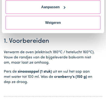
vind je ook meer informatie over gegevensoverdracht
Aanpassen
naar technology providers en partners in de Verenigde
Stappen
Staten. Je kunt op elk moment van gedachten
veranderen en je toestemming intrekken.
Weigeren
1. Voorbereiden
Verwarm de oven (elektrisch 180°C / hetelucht 160°C).
Vouw de randjes van de bijgeleverde bakvorm niet
om, maar laat ze omhoog.
Pers de
sinaasappel (1 stuk)
uit en vul het sap aan
met water tot 100 ml. Was de
cranberry's (150 g)
en
dep ze droog.