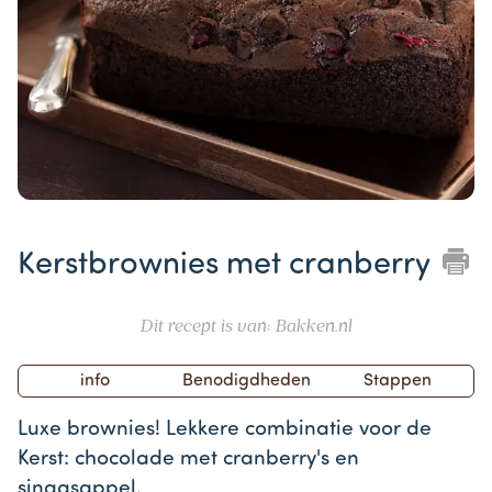
Item
1
Kerstbrownies met cranberry
of
1
Dit recept is van: Bakken.nl
info
Benodigdheden
Stappen
Luxe brownies! Lekkere combinatie voor de
Kerst: chocolade met cranberry's en
sinaasappel.