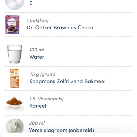
Ei
1 pak(ken)
Dr. Oetker Brownies Choco
100 ml
Water
75 g (gram)
Koopmans Zelfrijzend Bakmeel
1 tl. (theelepels)
Kaneel
200 ml
Verse slagroom (onbereid)