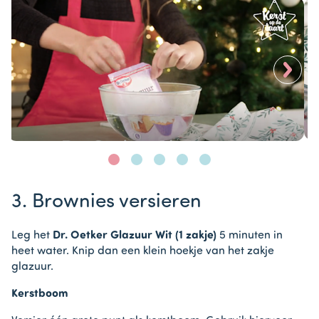
>
Item
1
3. Brownies versieren
of
5
Leg het
Dr. Oetker Glazuur Wit (1 zakje)
5 minuten in
heet water. Knip dan een klein hoekje van het zakje
glazuur.
Kerstboom