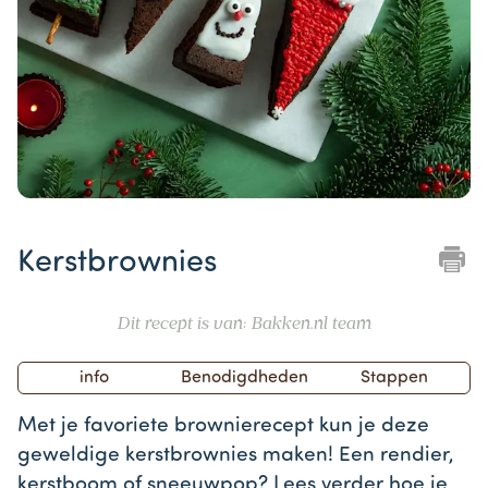
Item
1
Kerstbrownies
of
1
Dit recept is van: Bakken.nl team
info
Benodigdheden
Stappen
Met je favoriete brownierecept kun je deze
geweldige kerstbrownies maken! Een rendier,
kerstboom of sneeuwpop? Lees verder hoe je