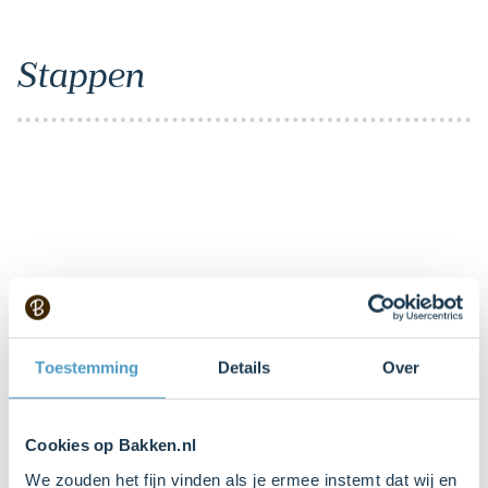
Stappen
Item
1
of
1
Toestemming
Details
Over
1. Voorbereiden
Cookies op Bakken.nl
Plaats het bakrooster in het midden van de oven en
We zouden het fijn vinden als je ermee instemt dat wij en
verwarm de oven voor (elektrisch 180°C / hetelucht