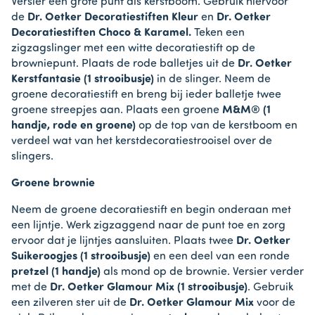
Versier één grote punt als kerstboom. Gebruik hiervoor
de
Dr. Oetker Decoratiestiften Kleur
en
Dr. Oetker
Decoratiestiften Choco & Karamel.
Teken een
zigzagslinger met een witte decoratiestift op de
browniepunt. Plaats de rode balletjes uit de
Dr. Oetker
Kerstfantasie (1 strooibusje)
in de slinger. Neem de
groene decoratiestift en breng bij ieder balletje twee
groene streepjes aan. Plaats een groene
M&M® (1
handje, rode en groene)
op de top van de kerstboom en
verdeel wat van het kerstdecoratiestrooisel over de
slingers.
Groene brownie
Neem de groene decoratiestift en begin onderaan met
een lijntje. Werk zigzaggend naar de punt toe en zorg
ervoor dat je lijntjes aansluiten. Plaats twee
Dr. Oetker
Suikeroogjes (1 strooibusje)
en een deel van een ronde
pretzel (1 handje)
als mond op de brownie. Versier verder
met de
Dr. Oetker Glamour Mix (1 strooibusje)
. Gebruik
een zilveren ster uit de
Dr. Oetker Glamour Mix
voor de