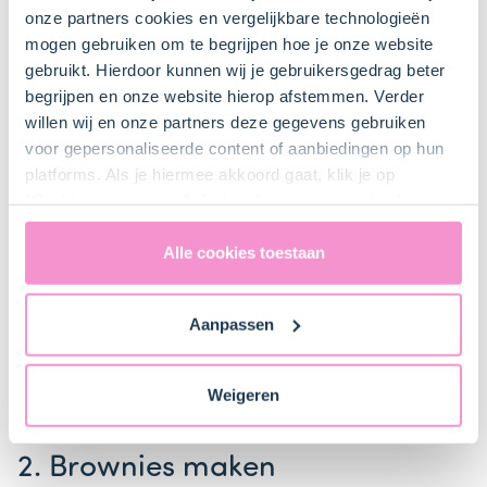
160°C).
onze partners cookies en vergelijkbare technologieën
mogen gebruiken om te begrijpen hoe je onze website
Mix de
boter (50 g)
in een beslagkom met de mixer tot
gebruikt. Hierdoor kunnen wij je gebruikersgedrag beter
een romige crème.
begrijpen en onze website hierop afstemmen. Verder
willen wij en onze partners deze gegevens gebruiken
voor gepersonaliseerde content of aanbiedingen op hun
platforms. Als je hiermee akkoord gaat, klik je op
"Cookies accepteren". Je toestemming omvat ook
uitdrukkelijk een eventuele gegevensoverdracht naar de
Verenigde Staten in de zin van artikel 49 AVG. Raadpleeg
Alle cookies toestaan
ons
privacybeleid
voor gedetailleerde informatie. Hier
>
vind je ook meer informatie over gegevensoverdracht
Aanpassen
naar technology providers en partners in de Verenigde
Staten. Je kunt op elk moment van gedachten
veranderen en je toestemming intrekken.
Weigeren
Item
1
2. Brownies maken
of