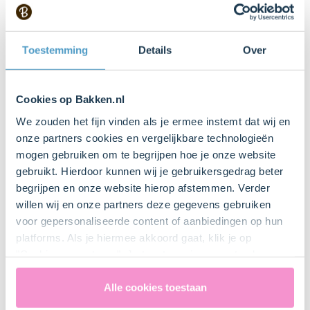
Bakpapier
Toestemming
Details
Over
Bakplaat
Cookies op Bakken.nl
We zouden het fijn vinden als je ermee instemt dat wij en
Mengkom
onze partners cookies en vergelijkbare technologieën
Bestel dit product online
mogen gebruiken om te begrijpen hoe je onze website
gebruikt. Hierdoor kunnen wij je gebruikersgedrag beter
Mixer met gardes
begrijpen en onze website hierop afstemmen. Verder
willen wij en onze partners deze gegevens gebruiken
voor gepersonaliseerde content of aanbiedingen op hun
platforms. Als je hiermee akkoord gaat, klik je op
"Cookies accepteren". Je toestemming omvat ook
Bestel gemakkelijk en snel je bakproducten
uitdrukkelijk een eventuele gegevensoverdracht naar de
bij ons zusje
DeLeuksteTaartenshop
.
Verenigde Staten in de zin van artikel 49 AVG. Raadpleeg
Alle cookies toestaan
ons
privacybeleid
voor gedetailleerde informatie. Hier