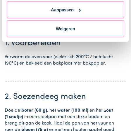
vind je ook meer informatie over gegevensoverdracht
Stappen
Aanpassen
naar technology providers en partners in de Verenigde
Staten. Je kunt op elk moment van gedachten
veranderen en je toestemming intrekken.
Weigeren
1. Voorbereiden
Verwarm de oven voor (elektrisch 200°C / hetelucht
190°C) en bekleed een bakplaat met bakpapier.
2. Soezendeeg maken
Doe de
boter (60 g)
, het
water (100 ml)
en het
zout
(1 snufje)
in een steelpan met een dikke bodem en
breng dit aan de kook. Haal de pan van het vuur en
roer de
bloem (75 g)
er met een houten spatel goed