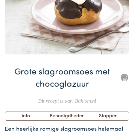
Item
1
Grote slagroomsoes met
of
1
chocoglazuur
Dit recept is van: Bakken.nl
info
Benodigdheden
Stappen
Een heerlijke romige slagroomsoes helemaal