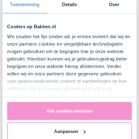
Toestemming
Details
Over
Bakplaat
Cookies op Bakken.nl
We zouden het fijn vinden als je ermee instemt dat wij en
onze partners cookies en vergelijkbare technologieën
Bakpapier
mogen gebruiken om te begrijpen hoe je onze website
gebruikt. Hierdoor kunnen wij je gebruikersgedrag beter
begrijpen en onze website hierop afstemmen. Verder
IJslepel
willen wij en onze partners deze gegevens gebruiken
voor gepersonaliseerde content of aanbiedingen op hun
platforms. Als je hiermee akkoord gaat, klik je op
"Cookies accepteren". Je toestemming omvat ook
Mixer met gardes
uitdrukkelijk een eventuele gegevensoverdracht naar de
Verenigde Staten in de zin van artikel 49 AVG. Raadpleeg
Alle cookies toestaan
ons
privacybeleid
voor gedetailleerde informatie. Hier
Pan
vind je ook meer informatie over gegevensoverdracht
Aanpassen
naar technology providers en partners in de Verenigde