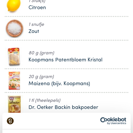
1 Stuk(s)
Citroen
1 snufje
Zout
80 g (gram)
Koopmans Patentbloem Kristal
20 g (gram)
Maizena (bijv. Koopmans)
1 tl (theelepels)
Dr. Oetker Backin bakpoeder
Keukenspullen