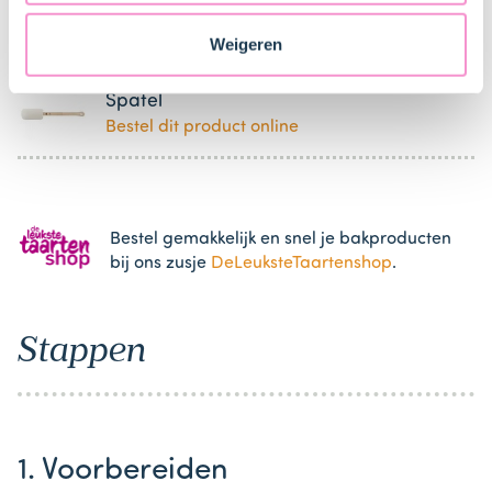
Staten. Je kunt op elk moment van gedachten
Mengkom
veranderen en je toestemming intrekken.
Bestel dit product online
Weigeren
Spatel
Bestel dit product online
Bestel gemakkelijk en snel je bakproducten
bij ons zusje
DeLeuksteTaartenshop
.
Stappen
1. Voorbereiden