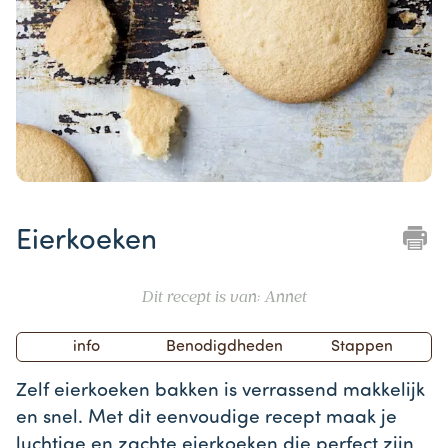
Item
1
Eierkoeken
of
1
Dit recept is van: Annet
info
Benodigdheden
Stappen
Zelf eierkoeken bakken is verrassend makkelijk
en snel. Met dit eenvoudige recept maak je
luchtige en zachte eierkoeken die perfect zijn