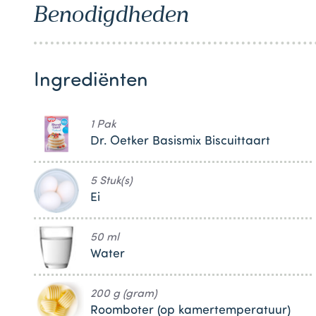
Benodigdheden
1
Ingrediënten
1 Pak
Dr. Oetker Basismix Biscuittaart
5 Stuk(s)
Ei
50 ml
Water
200 g (gram)
Roomboter (op kamertemperatuur)