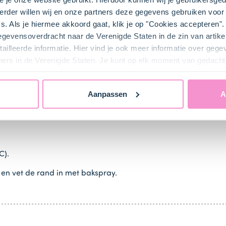
rder willen wij en onze partners deze gegevens gebruiken voor 
s. Als je hiermee akkoord gaat, klik je op "Cookies accepteren
bij ons zusje
DeLeuksteTaartenshop
.
gegevensoverdracht naar de Verenigde Staten in de zin van artik
ailleerde informatie. Hier vind je ook meer informatie over geg
ners in de Verenigde Staten. Je kunt op elk moment van gedacht
Aanpassen
A
C).
n vet de rand in met bakspray.