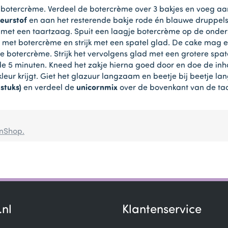
botercrème. Verdeel de botercrème over 3 bakjes en voeg aa
eurstof
en aan het resterende bakje rode én blauwe druppels t
jkst met een taartzaag. Spuit een laagje botercrème op de ond
 met botercrème en strijk met een spatel glad. De cake mag 
e botercrème. Strijk het vervolgens glad met een grotere spat
de 5 minuten. Kneed het zakje hierna goed door en doe de in
leur krijgt. Giet het glazuur langzaam en beetje bij beetje l
stuks)
en verdeel de
unicornmix
over de bovenkant van de taa
enShop.
.nl
Klantenservice