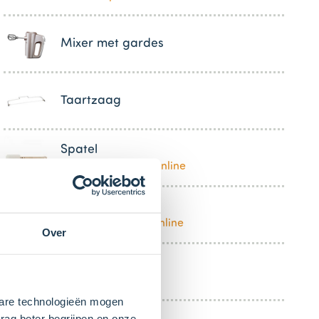
Mixer met gardes
Taartzaag
Spatel
Bestel dit product online
Kom
Bestel dit product online
Over
3 Stuk(s)
Bakje
kbare technologieën mogen
rag beter begrijpen en onze