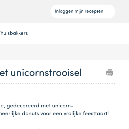
Inloggen mijn recepten
Thuisbakkers
t unicornstrooisel
l
ake, gedecoreerd met unicorn-
heerlijke donuts voor een vrolijke feesttaart!