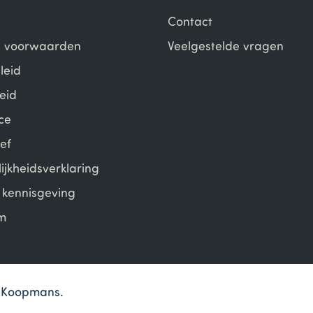
Contact
 voorwaarden
Veelgestelde vragen
leid
eid
ce
ef
ijkheidsverklaring
e kennisgeving
m
en Koopmans.