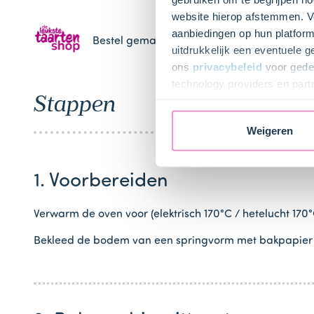
website hierop afstemmen. Ve
aanbiedingen op hun platform
Bestel gemakkelijk en snel je bakproducten 
uitdrukkelijk een eventuele 
ons
privacybeleid
voor gedet
technology providers en part
Stappen
toestemming intrekken.
Weigeren
1. Voorbereiden
Verwarm de oven voor (elektrisch 170°C / hetelucht 170°
Bekleed de bodem van een springvorm met bakpapier e