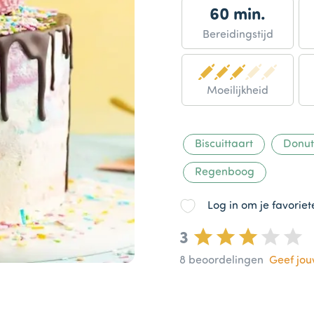
60 min.
Bereidingstijd
Moeilijkheid
Biscuittaart
Donut
Regenboog
Log in om je favorie
3
8
beoordelingen
Geef jo