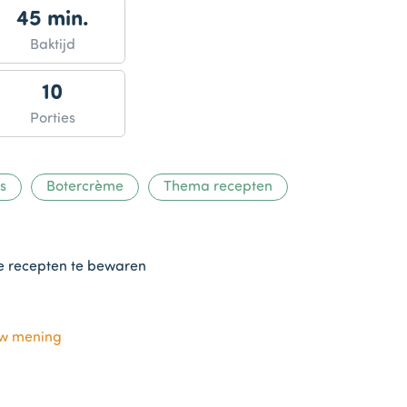
45 min.
Baktijd
10
Porties
s
Botercrème
Thema recepten
te recepten te bewaren
uw mening