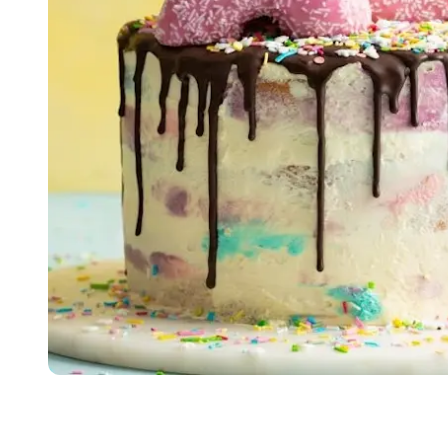
Item
1
of