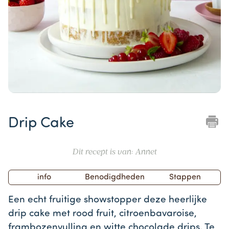
Item
1
Drip Cake
of
1
Dit recept is van: Annet
info
Benodigdheden
Stappen
Een echt fruitige showstopper deze heerlijke
drip cake met rood fruit, citroenbavaroise,
frambozenvulling en witte chocolade drips. Te