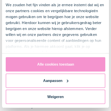
Maatbeker
We zouden het fijn vinden als je ermee instemt dat wij en
onze partners cookies en vergelijkbare technologieën
mogen gebruiken om te begrijpen hoe je onze website
gebruikt. Hierdoor kunnen wij je gebruikersgedrag beter
begrijpen en onze website hierop afstemmen. Verder
Bestel gemakkelijk en snel je bakproducten
willen wij en onze partners deze gegevens gebruiken
bij ons zusje
DeLeuksteTaartenshop
.
voor gepersonaliseerde content of aanbiedingen op hun
platforms. Als je hiermee akkoord gaat, klik je op
"Cookies accepteren". Je toestemming omvat ook
Stappen
uitdrukkelijk een eventuele gegevensoverdracht naar de
Verenigde Staten in de zin van artikel 49 AVG. Raadpleeg
Alle cookies toestaan
ons
privacybeleid
voor gedetailleerde informatie. Hier
vind je ook meer informatie over gegevensoverdracht
Aanpassen
naar technology providers en partners in de Verenigde
1. Voorbereiden
Staten. Je kunt op elk moment van gedachten
veranderen en je toestemming intrekken.
Plaats het rooster iets onder het midden van de oven
Weigeren
en verwarm de oven voor (elektrisch 175°C /
hetelucht 170°C).