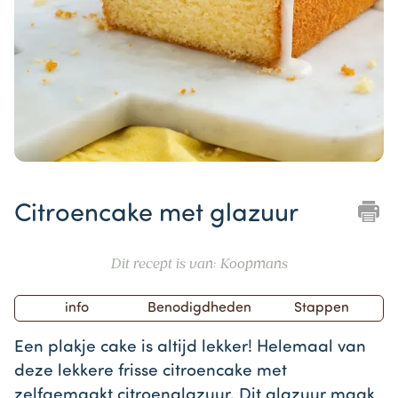
Item
1
Citroencake met glazuur
of
1
Dit recept is van: Koopmans
info
Benodigdheden
Stappen
Een plakje cake is altijd lekker! Helemaal van
deze lekkere frisse citroencake met
zelfgemaakt citroenglazuur. Dit glazuur maak