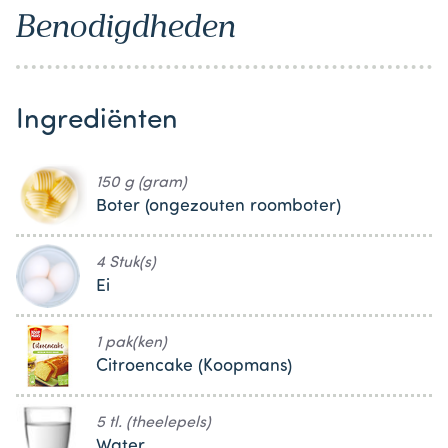
Benodigdheden
Ingrediënten
150 g (gram)
Boter (ongezouten roomboter)
4 Stuk(s)
Ei
1 pak(ken)
Citroencake (Koopmans)
5 tl. (theelepels)
Water