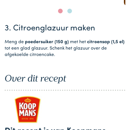
Item
1
3. Citroenglazuur maken
of
2
Meng de
poedersuiker (150 g)
met het
citroensap (1,5 el)
tot een glad glazuur. Schenk het glazuur over de
afgekoelde citroencake.
Over dit recept