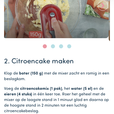
>
Item
1
2. Citroencake maken
of
4
Klop de
boter (150 g)
met de mixer zacht en romig in een
beslagkom.
Voeg de
citroencakemix (1 pak)
, het
water (5 el)
en de
eieren (4 stuks)
in één keer toe. Roer het geheel met de
mixer op de laagste stand in 1 minuut glad en daarna op
de hoogste stand in 2 minuten tot een luchtig
citroencakebeslag.