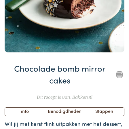
Item
1
Chocolade bomb mirror
of
1
cakes
Dit recept is van: Bakken.nl
info
Benodigdheden
Stappen
Wil jij met kerst flink uitpakken met het dessert,