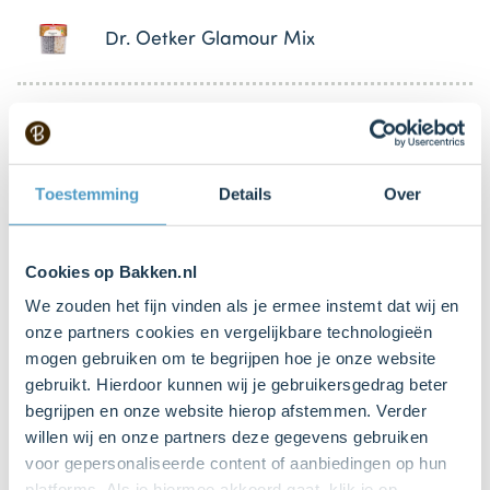
Dr. Oetker Glamour Mix
Keukenspullen
Toestemming
Details
Over
8 null
Bakvormpje rond Ø7 cm (siliconen)
Cookies op Bakken.nl
We zouden het fijn vinden als je ermee instemt dat wij en
Mixer met gardes
onze partners cookies en vergelijkbare technologieën
mogen gebruiken om te begrijpen hoe je onze website
gebruikt. Hierdoor kunnen wij je gebruikersgedrag beter
Uitsteekvormpje rond Ø7 cm
begrijpen en onze website hierop afstemmen. Verder
willen wij en onze partners deze gegevens gebruiken
voor gepersonaliseerde content of aanbiedingen op hun
Bakvorm in Dr. Oetker Brownies Choco
platforms. Als je hiermee akkoord gaat, klik je op