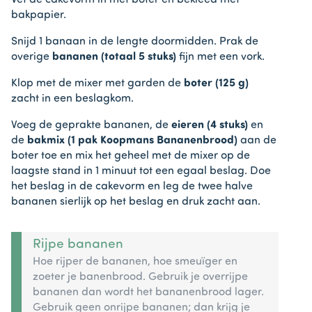
Vet de cakevorm in met boter en bekleed met
bakpapier.
Snijd 1 banaan in de lengte doormidden. Prak de
overige
bananen (totaal 5 stuks)
fijn met een vork.
Klop met de mixer met garden de
boter (125 g)
zacht in een beslagkom.
Voeg de geprakte bananen, de
eieren (4 stuks)
en
de
bakmix (1 pak Koopmans Bananenbrood)
aan de
boter toe en mix het geheel met de mixer op de
laagste stand in 1 minuut tot een egaal beslag. Doe
het beslag in de cakevorm en leg de twee halve
bananen sierlijk op het beslag en druk zacht aan.
Rijpe bananen
Hoe rijper de bananen, hoe smeuïger en
zoeter je banenbrood. Gebruik je overrijpe
bananen dan wordt het bananenbrood lager.
Gebruik geen onrijpe bananen; dan krijg je