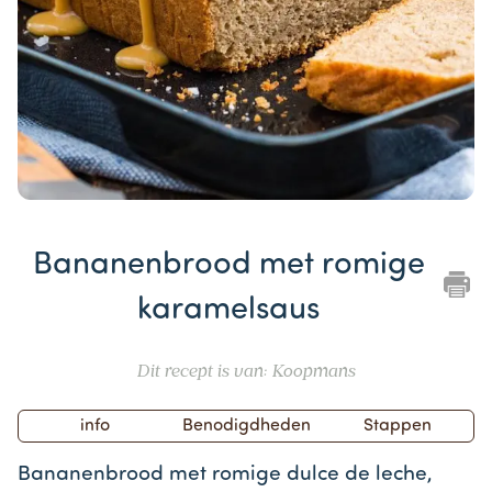
Item
1
Bananenbrood met romige
of
1
karamelsaus
Dit recept is van: Koopmans
info
Benodigdheden
Stappen
Bananenbrood met romige dulce de leche,