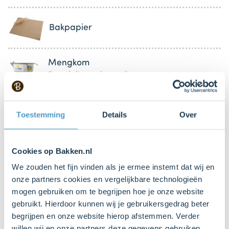
Bakpapier
Mengkom
Bestel dit product online
Mixer met gardes
Toestemming
Details
Over
Cookies op Bakken.nl
We zouden het fijn vinden als je ermee instemt dat wij en
Bestel gemakkelijk en snel je bakproducten
onze partners cookies en vergelijkbare technologieën
bij ons zusje
DeLeuksteTaartenshop
.
mogen gebruiken om te begrijpen hoe je onze website
gebruikt. Hierdoor kunnen wij je gebruikersgedrag beter
Stappen
begrijpen en onze website hierop afstemmen. Verder
willen wij en onze partners deze gegevens gebruiken