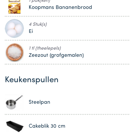
1 pak(ken)
Koopmans Bananenbrood
4 Stuk(s)
Ei
1 tl (theelepels)
Zeezout (grofgemalen)
Keukenspullen
Steelpan
Cakeblik 30 cm