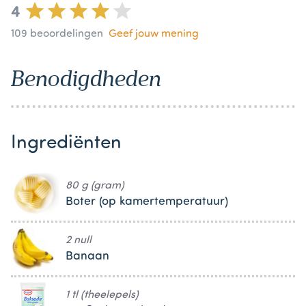
4
109
beoordelingen
Geef jouw mening
Benodigdheden
Ingrediënten
80 g (gram)
Boter (op kamertemperatuur)
2 null
Banaan
1 tl (theelepels)