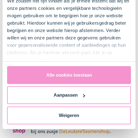
We zouden het fijn vinden als je ermee instemt dat wij en
onze partners cookies en vergelijkbare technologieën
mogen gebruiken om te begrijpen hoe je onze website
Keukenspullen
gebruikt. Hierdoor kunnen wij je gebruikersgedrag beter
begrijpen en onze website hierop afstemmen. Verder
Cakevorm 25 cm
willen wij en onze partners deze gegevens gebruiken
Bestel dit product online
voor gepersonaliseerde content of aanbiedingen op hun
platforms. Als je hiermee akkoord gaat, klik je op
"Cookies accepteren". Je toestemming omvat ook
Pollepel
uitdrukkelijk een eventuele gegevensoverdracht naar de
Verenigde Staten in de zin van artikel 49 AVG. Raadpleeg
Alle cookies toestaan
ons
privacybeleid
voor gedetailleerde informatie. Hier
vind je ook meer informatie over gegevensoverdracht
Steelpan
Aanpassen
naar technology providers en partners in de Verenigde
Staten. Je kunt op elk moment van gedachten
veranderen en je toestemming intrekken.
Weigeren
Bestel gemakkelijk en snel je bakproducten
bij ons zusje
DeLeuksteTaartenshop
.