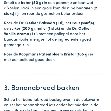
Smelt de
boter (80 g)
in een pannetje en laat wat
afkoelen. Prak in een grote kom de rijpe
bananen (2
stuks)
fijn en roer de gesmolten boter erdoor.
Roer de
Dr. Oetker Baksoda (1 tl)
, het
zout (snufje)
,
de
suiker (200 g)
, het
ei (1 stuk)
en de
Dr. Oetker
Vanille Aroma (1 tl)
met een pollepel door het
banaan-botermengsel tot de ingrediënten goed
gemengd zijn.
Roer de
Koopmans Patentbloem Kristal (185 g)
er
met een pollepel goed door.
3. Bananabread bakken
Schep het bananabread beslag over in de cakevorm
en zet het bananabread iets onder het midden in de
oven. Baksoda begint meteen te werken als het in