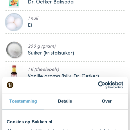
Dr. Oetker Baksoda
1 null
Ei
200 g (gram)
Suiker (kristalsuiker)
1 tl (theelepels)
Vanille aroma (bijv. Dr. Oetker)
null snufje
Zout
Toestemming
Details
Over
185 g (gram)
Cookies op Bakken.nl
Koopmans Patentbloem Kristal