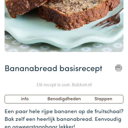
Item
1
Bananabread basisrecept
of
1
Dit recept is van: Bakken.nl
info
Benodigdheden
Stappen
Een paar hele rijpe bananen op de fruitschaal?
Bak zelf een heerlijk bananabread. Eenvoudig
en onweerstaanbaar lekker!