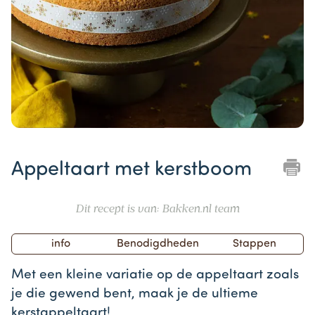
Item
1
Appeltaart met kerstboom
of
1
Dit recept is van: Bakken.nl team
info
Benodigdheden
Stappen
Met een kleine variatie op de appeltaart zoals
je die gewend bent, maak je de ultieme
kerstappeltaart!