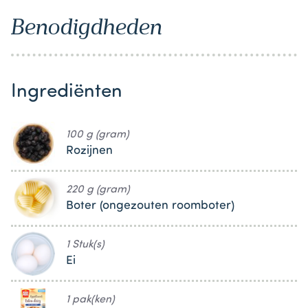
Benodigdheden
Ingrediënten
100 g (gram)
Rozijnen
220 g (gram)
Boter (ongezouten roomboter)
1 Stuk(s)
Ei
1 pak(ken)