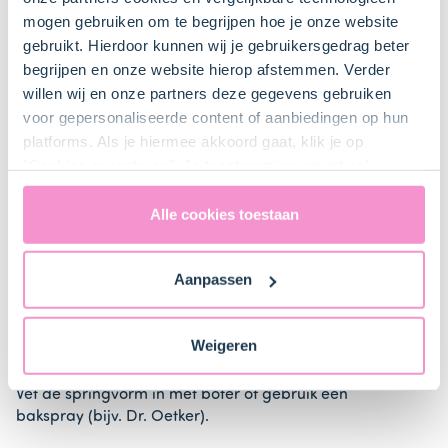
bij ons zusje
DeLeuksteTaartenshop
.
mogen gebruiken om te begrijpen hoe je onze website
gebruikt. Hierdoor kunnen wij je gebruikersgedrag beter
begrijpen en onze website hierop afstemmen. Verder
Stappen
willen wij en onze partners deze gegevens gebruiken
voor gepersonaliseerde content of aanbiedingen op hun
platforms. Als je hiermee akkoord gaat, klik je op
"Cookies accepteren". Je toestemming omvat ook
uitdrukkelijk een eventuele gegevensoverdracht naar de
1. Voorbereiden
Verenigde Staten in de zin van artikel 49 AVG. Raadpleeg
Alle cookies toestaan
ons
privacybeleid
voor gedetailleerde informatie. Hier
Wel de
rozijnen (100 g)
in lauwwarm water (circa 15
vind je ook meer informatie over gegevensoverdracht
minuten) en dep ze droog.
Aanpassen
naar technology providers en partners in de Verenigde
Staten. Je kunt op elk moment van gedachten
Plaats het rooster iets onder het midden van de oven
veranderen en je toestemming intrekken.
en verwarm de oven voor (elektrisch 180°C /
Weigeren
hetelucht 165°C).
Vet de springvorm in met boter of gebruik een
bakspray (bijv. Dr. Oetker).