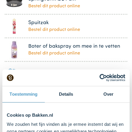
Bestel dit product online
Spuitzak
Bestel dit product online
Boter of bakspray om mee in te vetten
Bestel dit product online
Decoratielint
Uitsteekvormpje van +- 15 centimeter
Toestemming
Details
Over
(kerstboom)
Cookies op Bakken.nl
We zouden het fijn vinden als je ermee instemt dat wij en
Bestel gemakkelijk en snel je bakproducten
onze partners cookies en vergelijkbare technologieën