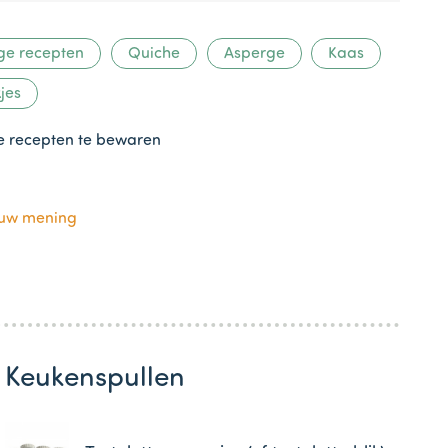
ge recepten
Quiche
Asperge
Kaas
jes
te recepten te bewaren
ouw mening
Keukenspullen