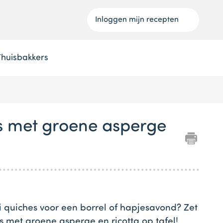
Inloggen mijn recepten
Thuisbakkers
s met groene asperge
ni quiches voor een borrel of hapjesavond? Zet
 met groene asperge en ricotta op tafel!