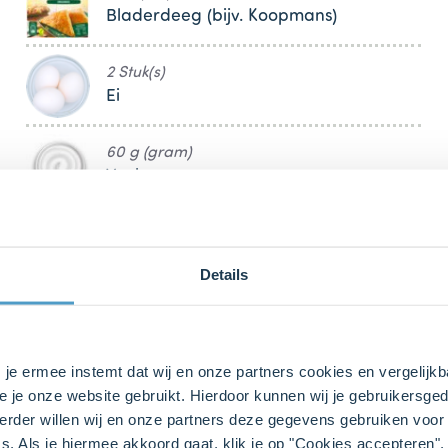
Bladerdeeg (bijv. Koopmans)
2 Stuk(s)
Ei
60 g (gram)
Yoghurt
70 g (gram)
Gruyère (geraspt)
Details
Nootmuskaat (voorkeur: vers geraspt)
s je ermee instemt dat wij en onze partners cookies en vergelij
e je onze website gebruikt. Hierdoor kunnen wij je gebruikersged
Peper & zout
rder willen wij en onze partners deze gegevens gebruiken voor 
s. Als je hiermee akkoord gaat, klik je op "Cookies accepteren