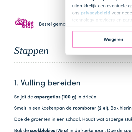
uitdrukkelijk een eventuele 
ons
privacybeleid
voor gedet
technology providers en part
Bestel gemakkelijk en snel je bakproducten 
toestemming intrekken.
Weigeren
Stappen
1. Vulling bereiden
Snijdt de
aspergetips (100 g)
in drieën.
Smelt in een koekenpan de
roomboter (2 el).
Bak hieri
Doe de groenten in een schaal. Houdt wat asperge stu
Bak de
spekblokjes (75 g)
in de koekenpan. Doe de spekb