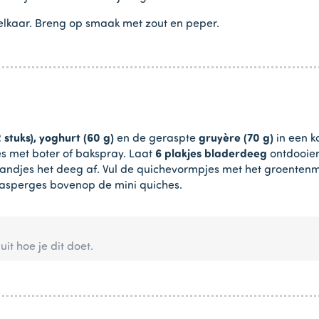
 elkaar. Breng op smaak met zout en peper.
 stuks),
yoghurt (60 g)
en de geraspte
gruyère (70 g)
in een k
es met boter of bakspray. Laat
6 plakjes bladerdeeg
ontdooien
lrandjes het deeg af. Vul de quichevormpjes met het groentenme
se asperges bovenop de mini quiches.
 uit hoe je dit doet.