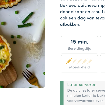
Bekleed quichevormp
door elkaar en schuif 
ook een dag van tevo
afbakken.
15 min.
Bereidingstijd
Moeilijkheid
Later serveren
De quiches later serv
minuten korter te bak
voorverwarmde oven o