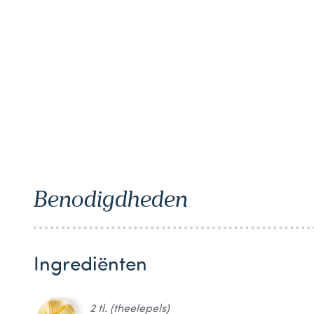
1
Benodigdheden
Ingrediënten
2 tl. (theelepels)