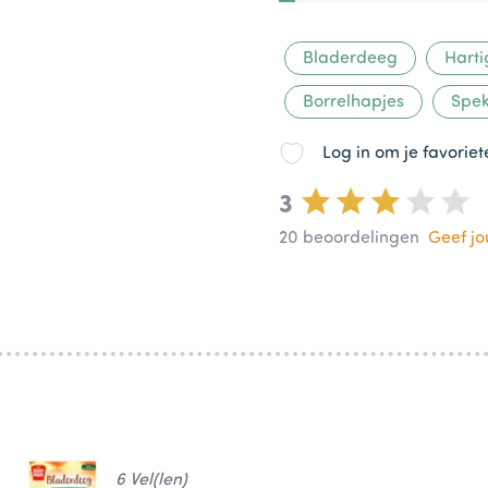
Bladerdeeg
Harti
Borrelhapjes
Spek
Log in om je favorie
3
20
beoordelingen
Geef j
6 Vel(len)