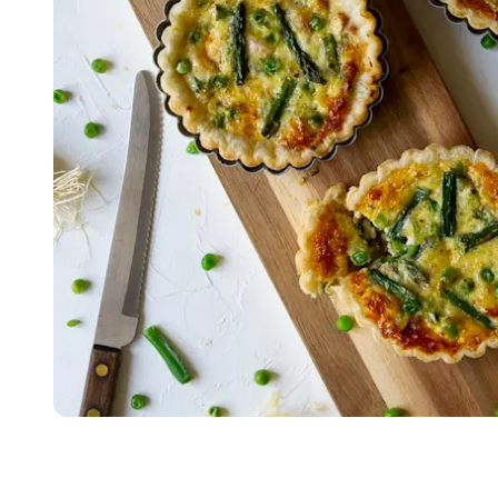
Item
1
of