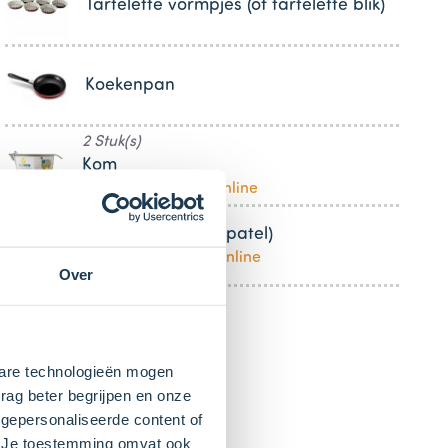
Tartelette vormpjes (of tartelette blik)
Koekenpan
2 Stuk(s)
Kom
Bestel dit product online
Pannenlikker (of spatel)
Bestel dit product online
Over
kbare technologieën mogen
rag beter begrijpen en onze
gepersonaliseerde content of
". Je toestemming omvat ook