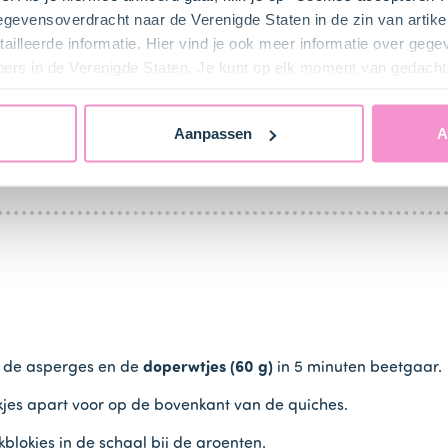
gegevensoverdracht naar de Verenigde Staten in de zin van artik
ailleerde informatie. Hier vind je ook meer informatie over geg
ners in de Verenigde Staten. Je kunt op elk moment van gedacht
bij ons zusje
DeLeuksteTaartenshop
.
Aanpassen
A
n de asperges en de
doperwtjes (60 g)
in 5 minuten beetgaar.
kjes apart voor op de bovenkant van de quiches.
lokjes in de schaal bij de groenten.