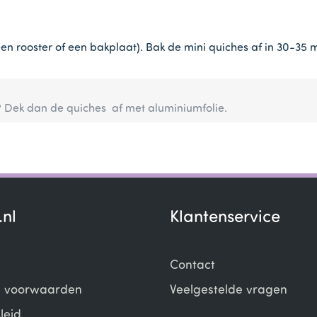
en rooster of een bakplaat). Bak de mini quiches af in 30-35 
 Dek dan de quiches af met aluminiumfolie.
.nl
Klantenservice
Contact
 voorwaarden
Veelgestelde vragen
leid