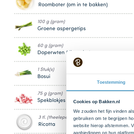
Roomboter (om in te bakken)
100 g (gram)
Groene aspergetips
60 g (gram)
Doperwten (diepvries)
1 Stuk(s)
Bosui
Toestemming
75 g (gram)
Spekblokjes
Cookies op Bakken.nl
We zouden het fijn vinden al
3 tl. (theelepels)
gebruiken om te begrijpen ho
Ricotta
website hierop afstemmen. Ve
aanbiedingen op hun platform