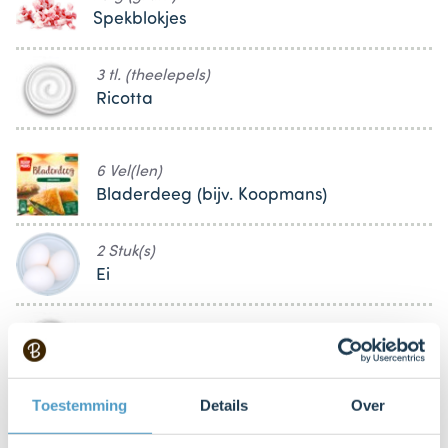
Spekblokjes
3 tl. (theelepels)
Ricotta
6 Vel(len)
Bladerdeeg (bijv. Koopmans)
2 Stuk(s)
Ei
60 g (gram)
Yoghurt
Toestemming
Details
Over
70 g (gram)
Gruyère (geraspt)