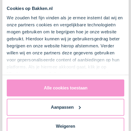
Cookies op Bakken.nl
Nootmuskaat (voorkeur: vers geraspt)
We zouden het fijn vinden als je ermee instemt dat wij en
onze partners cookies en vergelijkbare technologieën
mogen gebruiken om te begrijpen hoe je onze website
gebruikt. Hierdoor kunnen wij je gebruikersgedrag beter
Peper & zout
begrijpen en onze website hierop afstemmen. Verder
willen wij en onze partners deze gegevens gebruiken
voor gepersonaliseerde content of aanbiedingen op hun
Keukenspullen
platforms. Als je hiermee akkoord gaat, klik je op
"Cookies accepteren". Je toestemming omvat ook
uitdrukkelijk een eventuele gegevensoverdracht naar de
Verenigde Staten in de zin van artikel 49 AVG. Raadpleeg
Alle cookies toestaan
Tartelette vormpjes (of tartelette blik)
ons
privacybeleid
voor gedetailleerde informatie. Hier
vind je ook meer informatie over gegevensoverdracht
Aanpassen
naar technology providers en partners in de Verenigde
Koekenpan
Staten. Je kunt op elk moment van gedachten
veranderen en je toestemming intrekken.
Weigeren
2 Stuk(s)