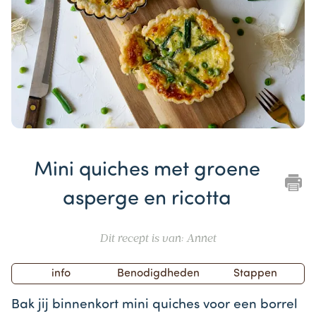
Item
1
Mini quiches met groene
of
1
asperge en ricotta
Dit recept is van: Annet
info
Benodigdheden
Stappen
Bak jij binnenkort mini quiches voor een borrel