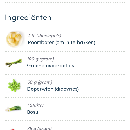
Ingrediënten
2 tl. (theelepels)
Roomboter (om in te bakken)
100 g (gram)
Groene aspergetips
60 g (gram)
Doperwten (diepvries)
1 Stuk(s)
Bosui
75 g (gram)