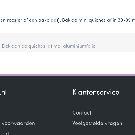
en rooster of een bakplaat). Bak de mini quiches af in 30-35 
 Dek dan de quiches af met aluminiumfolie.
.nl
Klantenservice
Contact
 voorwaarden
Veelgestelde vragen
leid