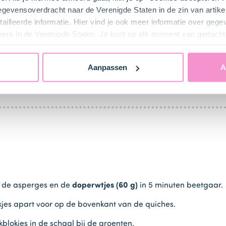
gegevensoverdracht naar de Verenigde Staten in de zin van artik
ailleerde informatie. Hier vind je ook meer informatie over geg
ners in de Verenigde Staten. Je kunt op elk moment van gedacht
bij ons zusje
DeLeuksteTaartenshop
.
Aanpassen
A
n de asperges en de
doperwtjes (60 g)
in 5 minuten beetgaar.
kjes apart voor op de bovenkant van de quiches.
lokjes in de schaal bij de groenten.