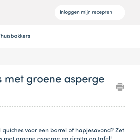
Inloggen mijn recepten
Thuisbakkers
s met groene asperge
ni quiches voor een borrel of hapjesavond? Zet
 met groene asperge en ricotta op tafel!