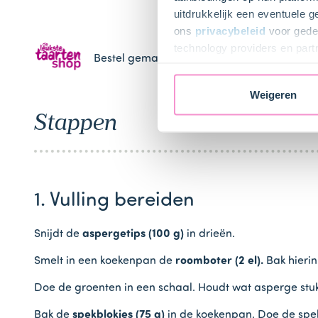
uitdrukkelijk een eventuele 
ons
privacybeleid
voor gedet
technology providers en part
Bestel gemakkelijk en snel je bakproducten 
toestemming intrekken.
Weigeren
Stappen
1. Vulling bereiden
Snijdt de
aspergetips (100 g)
in drieën.
Smelt in een koekenpan de
roomboter (2 el).
Bak hieri
Doe de groenten in een schaal. Houdt wat asperge stu
Bak de
spekblokjes (75 g)
in de koekenpan. Doe de spekb