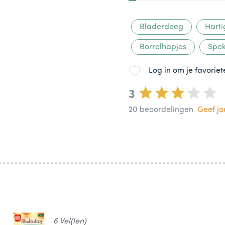
Bladerdeeg
Harti
Borrelhapjes
Spek
Log in om je favorie
3
20
beoordelingen
Geef j
6 Vel(len)