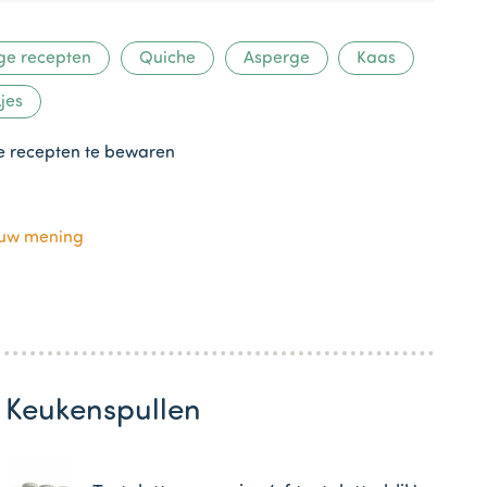
ge recepten
Quiche
Asperge
Kaas
jes
te recepten te bewaren
ouw mening
Keukenspullen