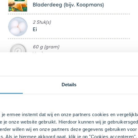
Bladerdeeg (bijv. Koopmans)
2 Stuk(s)
Ei
60 g (gram)
Yoghurt
70 g (gram)
Gruyère (geraspt)
Details
Nootmuskaat (voorkeur: vers geraspt)
s je ermee instemt dat wij en onze partners cookies en vergelij
e je onze website gebruikt. Hierdoor kunnen wij je gebruikersged
Peper & zout
rder willen wij en onze partners deze gegevens gebruiken voor 
s. Als je hiermee akkoord gaat, klik je op "Cookies accepteren