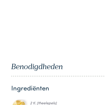
1
Benodigdheden
Ingrediënten
2 tl. (theelepels)