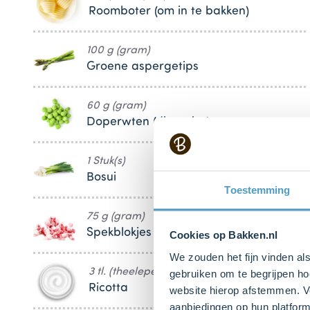
Roomboter (om in te bakken)
100 g (gram)
Groene aspergetips
60 g (gram)
Doperwten (diepvries)
1 Stuk(s)
Bosui
Toestemming
75 g (gram)
Spekblokjes
Cookies op Bakken.nl
We zouden het fijn vinden al
3 tl. (theelepels)
gebruiken om te begrijpen ho
Ricotta
website hierop afstemmen. Ve
aanbiedingen op hun platform