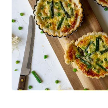
Item
1
of