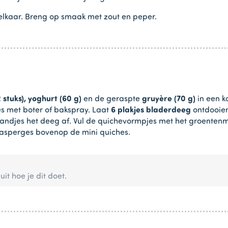
 elkaar. Breng op smaak met zout en peper.
 stuks),
yoghurt (60 g)
en de geraspte
gruyère (70 g)
in een k
es met boter of bakspray. Laat
6 plakjes bladerdeeg
ontdooien
lrandjes het deeg af. Vul de quichevormpjes met het groentenme
se asperges bovenop de mini quiches.
 uit hoe je dit doet.