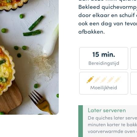
Bekleed quichevormp
door elkaar en schuif 
ook een dag van tevo
afbakken.
15 min.
Bereidingstijd
Moeilijkheid
Later serveren
De quiches later serv
minuten korter te bak
voorverwarmde oven o