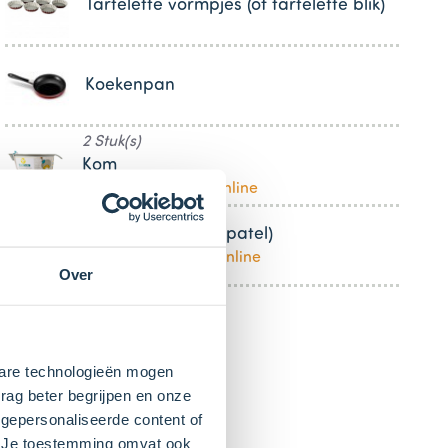
Tartelette vormpjes (of tartelette blik)
Koekenpan
2 Stuk(s)
Kom
Bestel dit product online
Pannenlikker (of spatel)
Bestel dit product online
Over
kbare technologieën mogen
rag beter begrijpen en onze
gepersonaliseerde content of
". Je toestemming omvat ook