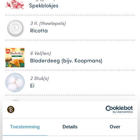
Spekblokjes
3 tl. (theelepels)
Ricotta
6 Vel(len)
Bladerdeeg (bijv. Koopmans)
2 Stuk(s)
Ei
60 g (gram)
Yoghurt
Toestemming
Details
Over
70 g (gram)
Gruyère (geraspt)