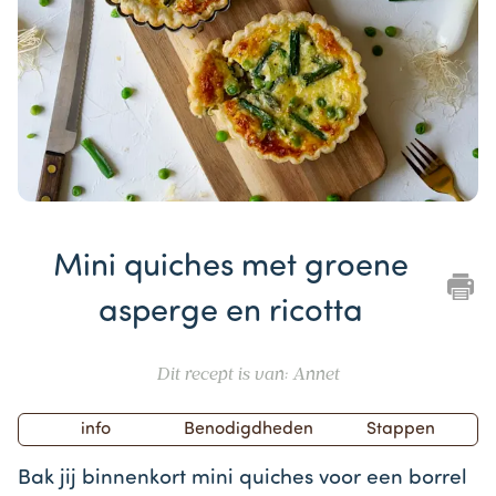
Item
1
Mini quiches met groene
of
1
asperge en ricotta
Dit recept is van: Annet
info
Benodigdheden
Stappen
Bak jij binnenkort mini quiches voor een borrel