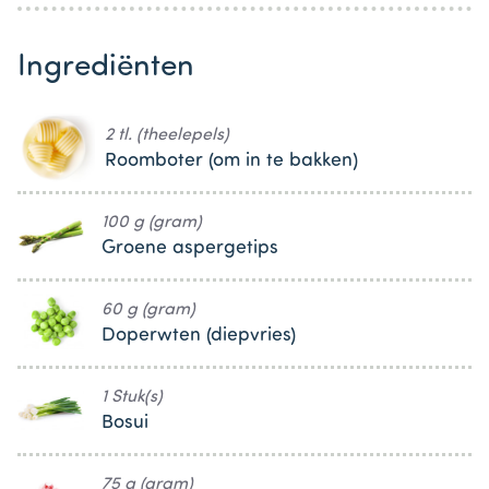
Ingrediënten
2 tl. (theelepels)
Roomboter (om in te bakken)
100 g (gram)
Groene aspergetips
60 g (gram)
Doperwten (diepvries)
1 Stuk(s)
Bosui
75 g (gram)