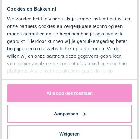
Cookies op Bakken.nl
Nootmuskaat (voorkeur: vers geraspt)
We zouden het fijn vinden als je ermee instemt dat wij en
onze partners cookies en vergelijkbare technologieën
mogen gebruiken om te begrijpen hoe je onze website
gebruikt. Hierdoor kunnen wij je gebruikersgedrag beter
Peper & zout
begrijpen en onze website hierop afstemmen. Verder
willen wij en onze partners deze gegevens gebruiken
voor gepersonaliseerde content of aanbiedingen op hun
Keukenspullen
platforms. Als je hiermee akkoord gaat, klik je op
"Cookies accepteren". Je toestemming omvat ook
uitdrukkelijk een eventuele gegevensoverdracht naar de
Verenigde Staten in de zin van artikel 49 AVG. Raadpleeg
Alle cookies toestaan
Tartelette vormpjes (of tartelette blik)
ons
privacybeleid
voor gedetailleerde informatie. Hier
vind je ook meer informatie over gegevensoverdracht
Aanpassen
naar technology providers en partners in de Verenigde
Koekenpan
Staten. Je kunt op elk moment van gedachten
veranderen en je toestemming intrekken.
Weigeren
2 Stuk(s)